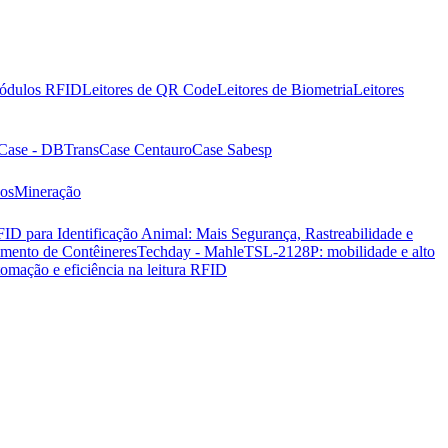
ódulos RFID
Leitores de QR Code
Leitores de Biometria
Leitores
Case - DBTrans
Case Centauro
Case Sabesp
vos
Mineração
ID para Identificação Animal: Mais Segurança, Rastreabilidade e
amento de Contêineres
Techday - Mahle
TSL-2128P: mobilidade e alto
omação e eficiência na leitura RFID