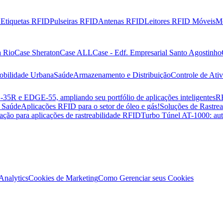
D
Etiquetas RFID
Pulseiras RFID
Antenas RFID
Leitores RFID Móveis
M
a Rio
Case Sheraton
Case ALL
Case - Edf. Empresarial Santo Agostinho
obilidade Urbana
Saúde
Armazenamento e Distribuição
Controle de Ati
R e EDGE-55, ampliando seu portfólio de aplicações inteligentes
RF
e Saúde
Aplicações RFID para o setor de óleo e gás!
Soluções de Rastre
ração para aplicações de rastreabilidade RFID
Turbo Túnel AT-1000: aut
Analytics
Cookies de Marketing
Como Gerenciar seus Cookies