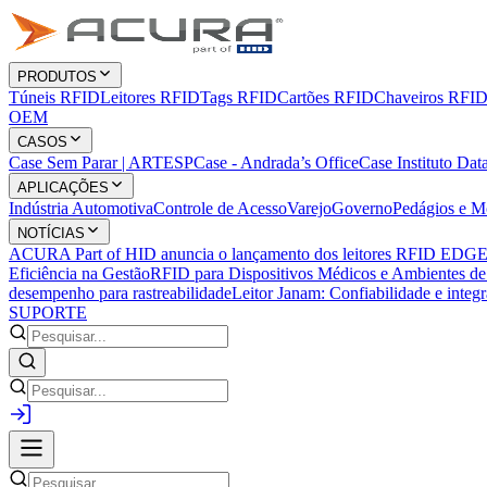
PRODUTOS
Túneis RFID
Leitores RFID
Tags RFID
Cartões RFID
Chaveiros RFI
OEM
CASOS
Case Sem Parar | ARTESP
Case - Andrada’s Office
Case Instituto Dat
APLICAÇÕES
Indústria Automotiva
Controle de Acesso
Varejo
Governo
Pedágios e M
NOTÍCIAS
ACURA Part of HID anuncia o lançamento dos leitores RFID EDGE-35
Eficiência na Gestão
RFID para Dispositivos Médicos e Ambientes d
desempenho para rastreabilidade
Leitor Janam: Confiabilidade e integ
SUPORTE