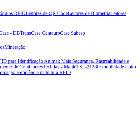
ódulos RFID
Leitores de QR Code
Leitores de Biometria
Leitores
Case - DBTrans
Case Centauro
Case Sabesp
vos
Mineração
ID para Identificação Animal: Mais Segurança, Rastreabilidade e
amento de Contêineres
Techday - Mahle
TSL-2128P: mobilidade e alto
omação e eficiência na leitura RFID