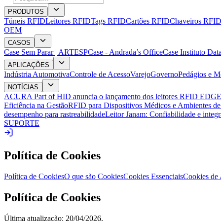
PRODUTOS
Túneis RFID
Leitores RFID
Tags RFID
Cartões RFID
Chaveiros RFI
OEM
CASOS
Case Sem Parar | ARTESP
Case - Andrada’s Office
Case Instituto Dat
APLICAÇÕES
Indústria Automotiva
Controle de Acesso
Varejo
Governo
Pedágios e M
NOTÍCIAS
ACURA Part of HID anuncia o lançamento dos leitores RFID EDGE-35
Eficiência na Gestão
RFID para Dispositivos Médicos e Ambientes d
desempenho para rastreabilidade
Leitor Janam: Confiabilidade e integ
SUPORTE
Política de Cookies
Política de Cookies
O que são Cookies
Cookies Essenciais
Cookies de 
Política de Cookies
Última atualização
:
20/04/2026
.